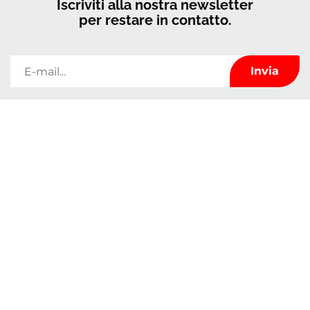
Iscriviti alla nostra newsletter
per restare in contatto.
Kerrock utilizzerà le informazioni fornite in questo modulo solo per
tenersi in contatto con voi e per fornirvi notizie e marketing. Potete cambiare
idea in qualsiasi momento facendo clic sul link di annullamento
dell'iscrizione nel piè di pagina di qualsiasi e-mail che ricevete da noi o
inviandoci un'e-mail all'indirizzo
marketingkolpa@kolpa.si
. Tratteremo le
vostre informazioni con rispetto. Per ulteriori informazioni su come gestiamo
i vostri dati, visitate la nostra politica sulla privacy. Facendo clic sul vostro
messaggio, confermate di acconsentire al trattamento dei vostri dati in
conformità con i presenti termini.
Caratteristiche
Chi siamo