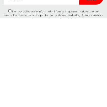
Kerrock utilizzerà le informazioni fornite in questo modulo solo per
tenersi in contatto con voi e per fornirvi notizie e marketing. Potete cambiare
idea in qualsiasi momento facendo clic sul link di annullamento
dell'iscrizione nel piè di pagina di qualsiasi e-mail che ricevete da noi o
inviandoci un'e-mail all'indirizzo
marketingkolpa@kolpa.si
. Tratteremo le
vostre informazioni con rispetto. Per ulteriori informazioni su come gestiamo
i vostri dati, visitate la nostra politica sulla privacy. Facendo clic sul vostro
messaggio, confermate di acconsentire al trattamento dei vostri dati in
conformità con i presenti termini.
Caratteristiche
Chi siamo
Utilizzo
Contatti
Pannelli
Cataloghi
Lavabi e lavelli
Info sui cookie
Contatti
Termini e condizioni generali