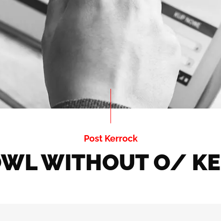
Post Kerrock
WL WITHOUT O/ KER