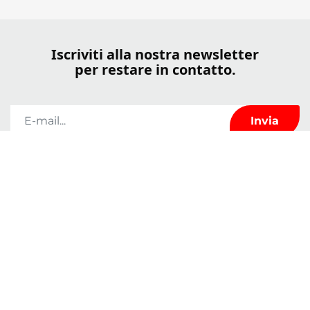
Iscriviti alla nostra newsletter
per restare in contatto.
Kerrock utilizzerà le informazioni fornite in questo modulo solo per
tenersi in contatto con voi e per fornirvi notizie e marketing. Potete cambiare
idea in qualsiasi momento facendo clic sul link di annullamento
dell'iscrizione nel piè di pagina di qualsiasi e-mail che ricevete da noi o
inviandoci un'e-mail all'indirizzo
marketingkolpa@kolpa.si
. Tratteremo le
vostre informazioni con rispetto. Per ulteriori informazioni su come gestiamo
i vostri dati, visitate la nostra politica sulla privacy. Facendo clic sul vostro
messaggio, confermate di acconsentire al trattamento dei vostri dati in
conformità con i presenti termini.