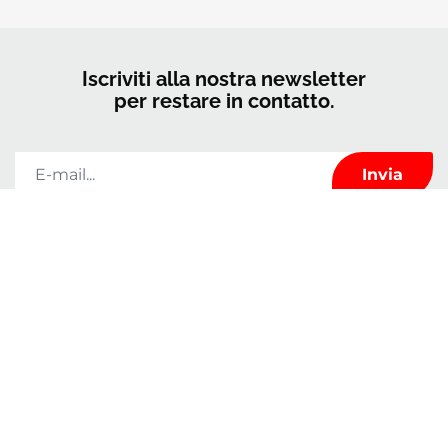
Iscriviti alla nostra newsletter
per restare in contatto.
Kerrock utilizzerà le informazioni fornite in questo modulo solo per
tenersi in contatto con voi e per fornirvi notizie e marketing. Potete cambiare
idea in qualsiasi momento facendo clic sul link di annullamento
dell'iscrizione nel piè di pagina di qualsiasi e-mail che ricevete da noi o
inviandoci un'e-mail all'indirizzo
marketingkolpa@kolpa.si
. Tratteremo le
vostre informazioni con rispetto. Per ulteriori informazioni su come gestiamo
i vostri dati, visitate la nostra politica sulla privacy. Facendo clic sul vostro
messaggio, confermate di acconsentire al trattamento dei vostri dati in
conformità con i presenti termini.